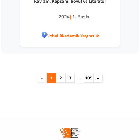
Kavram, Kapsam, Boyut ve Literatür
2024
|
1. Baskı
Nobel Akademik Yayıncılık
«
1
2
3
...
105
»