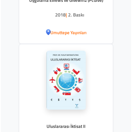
Uygulama Eviews ve Givewin2 (PcGive)
2018
|
2. Baskı
Umuttepe Yayınları
Uluslararası İktisat II