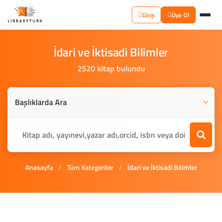
Giriş
Üye Ol
İdari
ve
İktisadi
Bilimler
2520 kitap bulundu
Anasayfa
/
Tüm Kategoriler
/
İdari ve İktisadi Bilimler